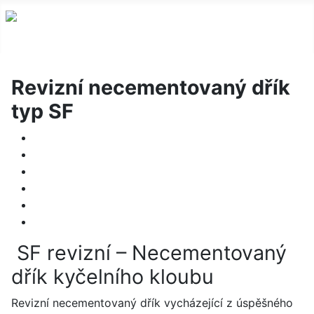
Revizní necementovaný dřík
typ SF
SF revizní – Necementovaný
dřík kyčelního kloubu
Revizní necementovaný dřík vycházející z úspěšného