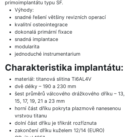
primoimplantátu typu SF.
Výhody:
snadné řešení většiny revizních operací
kvalitní osteointegrace
dokonalá primární fixace
snadná implantace
modularita
jednoduché instrumentarium
Charakteristika implantátu:
materiál: titanová slitina Ti6AL4V
dvě délky – 190 a 230 mm
šest průměrů válcového drážkového dříku – 13,
15, 17, 19, 21 a 23 mm
horní část dříku pokryta plazmově nanesenou
vrstvou titanu
dolní část dříku je třikrát rozříznuta
zakončení dříku kuželem 12/14 (EURO)